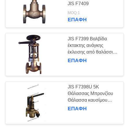
PRIVACY
JIS F7409
POLICY
MOQ:1
ΕΠΑΦΉ
0
ΔΙΝ ΒΡΩΝΖΕΣ
JIS F7399 Βαλβίδα
ΚΑΛΥΠΕΙΣ
έκτακτης ανάγκης
έκλεισης από θαλάσσιο
μπρούντζο JIS F7399
ΕΠΑΦΉ
5K/10K
4
JIS F7398U 5K
Δίπλωμα DIN
Θάλασσας Μπρονζίου
Θάλασσα καυσίμου
Βαλβίδες
πετρελαίου
ΕΠΑΦΉ
Αυτοκλείσιμο βαλβίδα
χυτοσιδήρου
αποχέτευσης