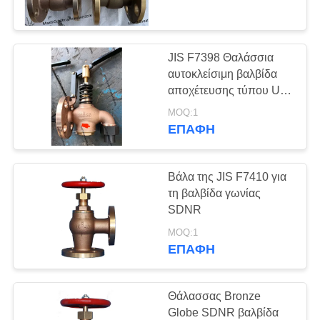
ΠΟΙΟΤΙΚΌΣ
ΈΛΕΓΧΟΣ
JIS F7398 Θαλάσσια
14
αυτοκλείσιμη βαλβίδα
ΚΑΛΟΥΛΕΙΑ
αποχέτευσης τύπου U
ΕΠΑΦΉ
και τύπου F
ΕΝΑΙΡΩΤΗΣ ΤΗΣ
MOQ:1
ΕΠΑΦΉ
ΝΈΑ
ΚΑΣΤΟΥΛΟΥ
Βάλα της JIS F7410 για
ΌΛΕΣ
τη βαλβίδα γωνίας
ΟΙ
SDNR
8
ΠΕΡΙΠΤΏΣΕΙΣ
MOQ:1
Κύλινδρο JIS από
ΕΠΑΦΉ
χυτοχάλυβα
SITEMAP
Θάλασσας Bronze
Globe SDNR βαλβίδα