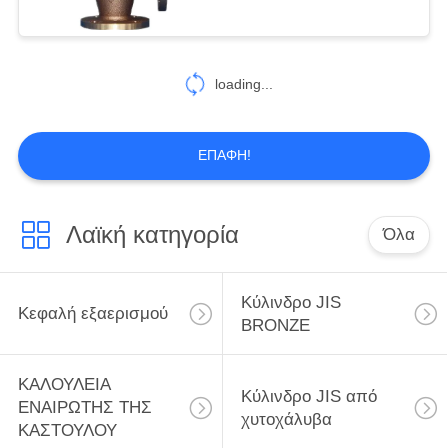
F7352 5K15-5K65
1
ΠΡΟΣΟΧΗ ΤΗΣ
loading...
ΕΠΙΤΡΟΠΗΣ ΙΜΠΑ
87 σειράς
ΕΠΑΦΉ!
Λαϊκή κατηγορία
Όλα
3
Συζύγια
Κύλινδρο JIS
Κεφαλή εξαερισμού
BRONZE
ΚΑΛΟΥΛΕΙΑ
Κύλινδρο JIS από
ΕΝΑΙΡΩΤΗΣ ΤΗΣ
χυτοχάλυβα
ΚΑΣΤΟΥΛΟΥ