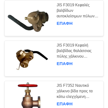
JIS F3019 Κεφαλές
βαλβίδων
7
αυτοκλείσιμων πύλων
ΔΙΝ βαλβίδα
για ηχογράφηση
ΕΠΑΦΉ
ΤΟΥΡΠΟΥ JIS F 3019
χυτοχάλυβα
Κεφαλές βαλβίδων
αυτοκλείσιμων πύλων
για την ηχογράφηση
JIS F3019 Κεφαλή
βαλβίδας θαλάσσιας
πύλης χάλκινου
χρώματος για θαλάσσια
ΕΠΑΦΉ
4
χρήση,αυτοκλείσιμη
βαλβίδα πύλης με
ΠΑΡΑΓΜΑΤΙΚΟΣ
σπινθήρα
JIS F7352 Ναυτικό
χάλκινο βίδα προς τα
κάτω ελεγχόμενη
βαλβίδα γωνίας
ΕΠΑΦΉ
QINGDAO CHINA JIS